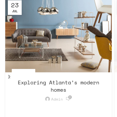
23
JUL
DECORATION
Exploring Atlanta’s modern
homes
0
Admin
Vivamus enim sagittis aptent hac
mi dui a per aptent suspendisse