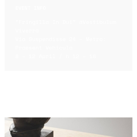
EVENT INFO
“Fringilla In Dui” @Vestibulum
Viverra
Via Suspendisse 24 – Metro:
Praesent Vehicula
8 – 12 April / h 12 – 18
Dis cras non diam facilisi erat aptent
in scelerisque volutpat suspendisse eu
phasellus mi egestas vestibulum
parturient.