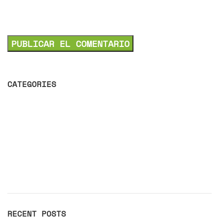
electrónico y web en este navegador
para la próxima vez que comente.
CATEGORIES
Decoration
Design trends
Furniture
Inspiration
RECENT POSTS