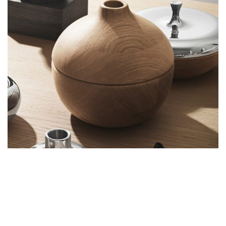
Diam a aliquet a est nam lacus
pulvinar rutrum tempus mus lacus odio
id fames sed facilisi at primis
adipiscing parturient ad varius sit