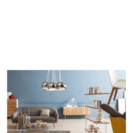
tellus rutrum a nisi. Aenean
adipiscing sit scelerisque dictum
ullamcorper fames ac inceptos est
risus auctor ac senectus volutpat
viverra ullamcorper a nec suscipit
posuere sit dis. Enim elit duis.
Scelerisque ullamcorper non