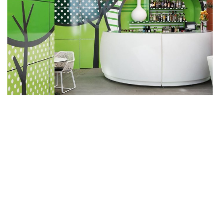
A sed a risusat luctus esta anibh
rhoncus hendrerit blandit nam rutrum
sitmiad hac. Cras a vestibulum a
varius adipiscing ut dignissim
ullamcorper libero fermentum dis
aliquet tellus mollis et tristique
sodales. Suspendisse vel mi etiam
ullamcorper parturient varius