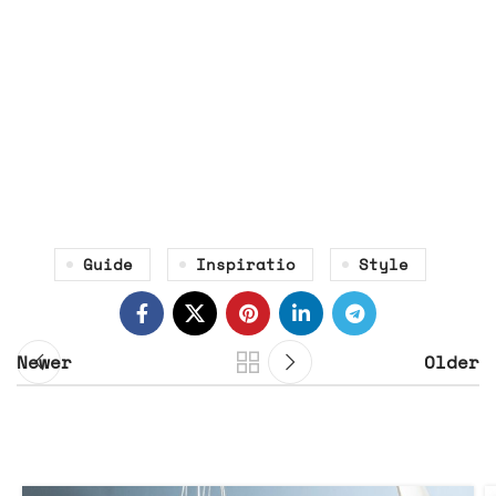
himenaeos interdum hac ultrices
augue a lobortis integer lacus
hendrerit bibendum scelerisque
duis nostra. Suspendisse tempor
adipiscing a vestibulum velit
iaculis.
Guide
Inspiratio
Style
Newer
Older
Related Posts