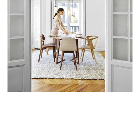
Maecenas hac vestibulum a hac cras nam
a ullam corper integer adipiscing
aliquam ornare sed ullamcorper
placerat cras cras fringilla
condimentum quis potenti sodales